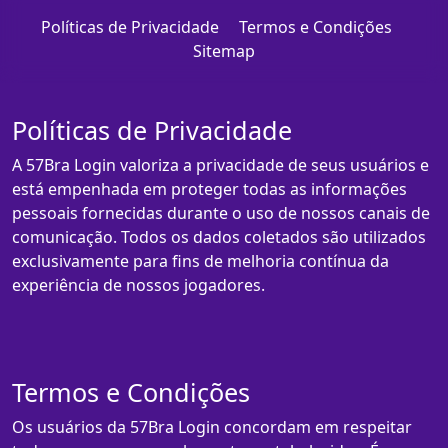
Políticas de Privacidade
Termos e Condições
Sitemap
Políticas de Privacidade
A 57Bra Login valoriza a privacidade de seus usuários e
está empenhada em proteger todas as informações
pessoais fornecidas durante o uso de nossos canais de
comunicação. Todos os dados coletados são utilizados
exclusivamente para fins de melhoria contínua da
experiência de nossos jogadores.
Termos e Condições
Os usuários da 57Bra Login concordam em respeitar