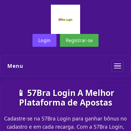
Login
Registrar-se
Menu
📱 57Bra Login A Melhor
Plataforma de Apostas
Cadastre-se na 57Bra Login para ganhar bônus no
cadastro e em cada recarga. Com a 57Bra Login,